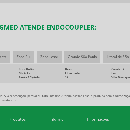
SIGMED ATENDE ENDOCOUPLER:
este
Zona Sul
Zona Leste
Grande São Paulo
Litoral de São
Bom Retiro
Brás
Cambuci
Glicério
Liberdade
Luz
Santa Efigênia
Sé
Vila Buarqu
o. Sua reprodução, parcial ou total, mesmo citando nossos links, é proibida sem a autorização
tos autorais
.
Produtos
Informe
Informações