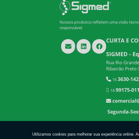
Nossos produtos refletem uma visão tecn
responsável.
CURTA E C
SIGMED - E
Rua Rio Grande 
Ribeirão Preto
3630-142
16
99175-01
16
comercial
Segunda-Sext
Copyright © SIGMED. (Lei 9610 de 19/02/1998)