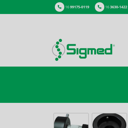
16
99175-0119
16
3630-1422