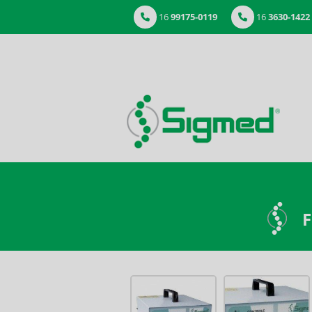
16
99175-0119
16
3630-1422