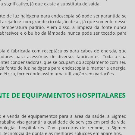
gnificativo, já que existe a substituta de saída.
nte de luz halógena para endoscopi
a só pode ser garantida se
l arejado e com grande circulação de ar, já que somente nesse
 temperatura padrão. Além disso, a limpeza da fonte nunca
 abrasivos e o bulbo da lâmpada nunca pode ser tocado, para
pi
a é fabricada com receptáculos para cabos de energia, que
dores para acessórios de diversos fabricantes. Toda a sua
 lentes condensadoras, que se ocupam do acoplamento com seu
 da
fonte de luz halógena para endoscopi
a é manter a energia,
létrica, fornecendo assim uma utilização sem variações.
NTE DE EQUIPAMENTOS HOSPITALARES
ão e venda de equipamentos para a área da saúde, a Sigmed
abalho visa garantir a qualidade de serviços em prol da vida,
nologias hospitalares. Com parceiros de renome, a Sigmed
, tecnologia de ponta e as melhores soluções em aparelhos.