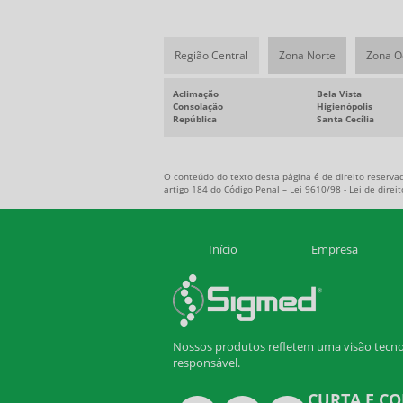
Região Central
Zona Norte
Zona O
Aclimação
Bela Vista
Consolação
Higienópolis
República
Santa Cecília
O conteúdo do texto desta página é de direito reservad
artigo 184 do Código Penal –
Lei 9610/98 - Lei de direi
Início
Empresa
Nossos produtos refletem uma visão tecn
responsável.
CURTA E C